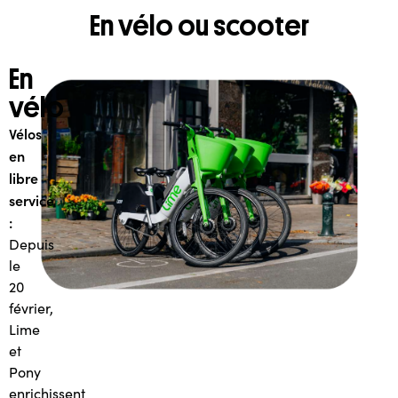
En vélo ou scooter
En
vélo
Vélos
en
libre
service
:
Depuis
le
20
février,
Lime
et
Pony
enrichissent