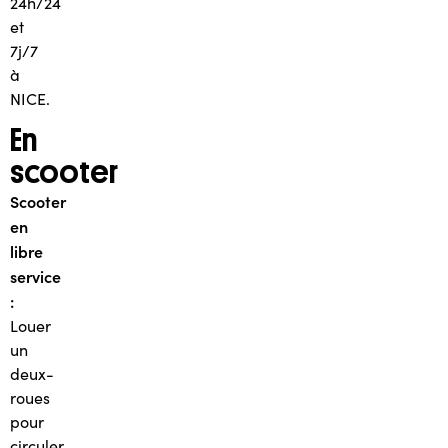
24h/24
et
7j/7
à
NICE.
En
scooter
Scooter
en
libre
service
:
Louer
un
deux-
roues
pour
circuler